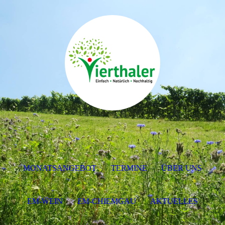
MONATSANGEBOT
TERMINE
ÜBER UNS
EM-WEIN
EM-CHIEMGAU
AKTUELLES