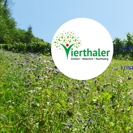
MON
KON