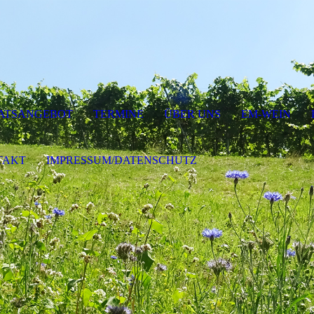
ATSANGEBOT
TERMINE
ÜBER UNS
EM-WEIN
TAKT
IMPRESSUM/DATENSCHUTZ